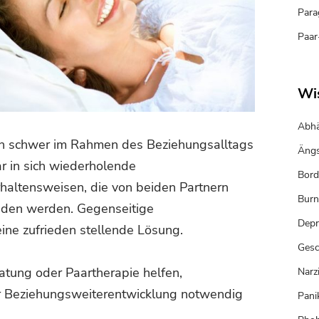
Para
Paar
Wi
Abhä
ch schwer im Rahmen des Beziehungsalltags
Ängs
aar in sich wiederholende
Bord
altensweisen, die von beiden Partnern
Burn
den werden. Gegenseitige
Depr
ne zufrieden stellende Lösung.
Gesc
ratung oder Paartherapie helfen,
Narz
zur Beziehungsweiterentwicklung notwendig
Pani