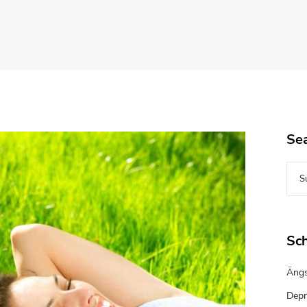
Se
Sc
Ängs
Depr