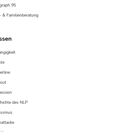
graph 95
- & Familienberatung
ssen
ngigkeit
te
erline
out
ession
hichte des NLP
issmus
kattacke