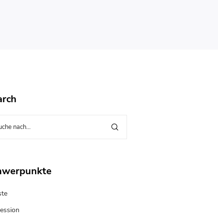
arch
hwerpunkte
te
ession