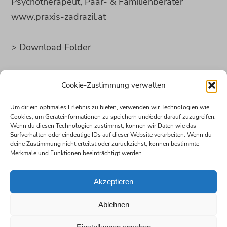
Psychotherapeut, Paar- & Familienberater
www.praxis-zadrazil.at
>
Download Folder
Impressum
Cookie-Zustimmung verwalten
Datenschutz
Um dir ein optimales Erlebnis zu bieten, verwenden wir Technologien wie
Cookies, um Geräteinformationen zu speichern und/oder darauf zuzugreifen.
PRAXIS & KONTAKT
Wenn du diesen Technologien zustimmst, können wir Daten wie das
Surfverhalten oder eindeutige IDs auf dieser Website verarbeiten. Wenn du
A-1040 Wien, Schelleingasse 8/2B/EG
deine Zustimmung nicht erteilst oder zurückziehst, können bestimmte
office@praxis-zadrazil.at
Merkmale und Funktionen beeinträchtigt werden.
T. +43 664 234 4000
Akzeptieren
EWALD ZADRAZIL
Ablehnen
DER MENTOR